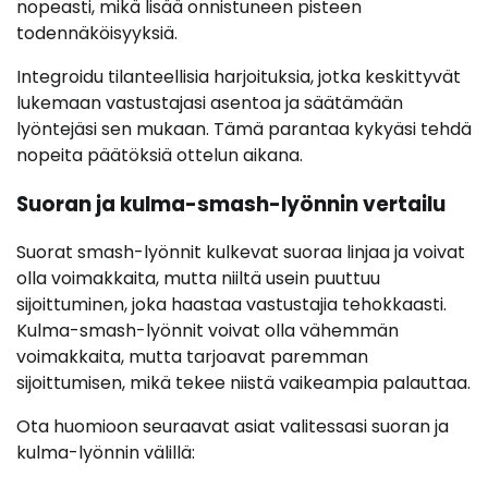
nopeasti, mikä lisää onnistuneen pisteen
todennäköisyyksiä.
Integroidu tilanteellisia harjoituksia, jotka keskittyvät
lukemaan vastustajasi asentoa ja säätämään
lyöntejäsi sen mukaan. Tämä parantaa kykyäsi tehdä
nopeita päätöksiä ottelun aikana.
Suoran ja kulma-smash-lyönnin vertailu
Suorat smash-lyönnit kulkevat suoraa linjaa ja voivat
olla voimakkaita, mutta niiltä usein puuttuu
sijoittuminen, joka haastaa vastustajia tehokkaasti.
Kulma-smash-lyönnit voivat olla vähemmän
voimakkaita, mutta tarjoavat paremman
sijoittumisen, mikä tekee niistä vaikeampia palauttaa.
Ota huomioon seuraavat asiat valitessasi suoran ja
kulma-lyönnin välillä: