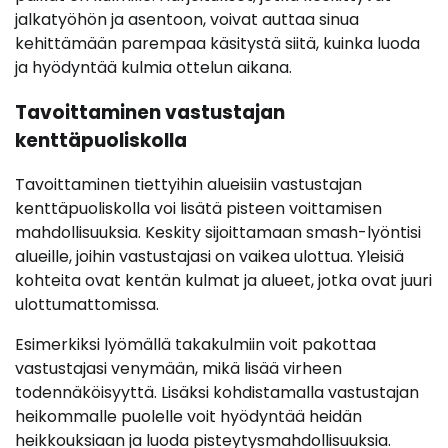
jalkatyöhön ja asentoon, voivat auttaa sinua
kehittämään parempaa käsitystä siitä, kuinka luoda
ja hyödyntää kulmia ottelun aikana.
Tavoittaminen vastustajan
kenttäpuoliskolla
Tavoittaminen tiettyihin alueisiin vastustajan
kenttäpuoliskolla voi lisätä pisteen voittamisen
mahdollisuuksia. Keskity sijoittamaan smash-lyöntisi
alueille, joihin vastustajasi on vaikea ulottua. Yleisiä
kohteita ovat kentän kulmat ja alueet, jotka ovat juuri
ulottumattomissa.
Esimerkiksi lyömällä takakulmiin voit pakottaa
vastustajasi venymään, mikä lisää virheen
todennäköisyyttä. Lisäksi kohdistamalla vastustajan
heikommalle puolelle voit hyödyntää heidän
heikkouksiaan ja luoda pisteytysmahdollisuuksia.