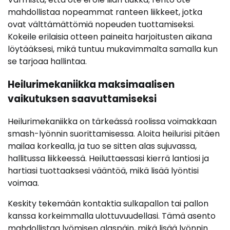
mahdollistaa nopeammat ranteen liikkeet, jotka
ovat välttämättömiä nopeuden tuottamiseksi.
Kokeile erilaisia otteen paineita harjoitusten aikana
löytääksesi, mikä tuntuu mukavimmalta samalla kun
se tarjoaa hallintaa.
Heilurimekaniikka maksimaalisen
vaikutuksen saavuttamiseksi
Heilurimekaniikka on tärkeässä roolissa voimakkaan
smash-lyönnin suorittamisessa. Aloita heilurisi pitäen
mailaa korkealla, ja tuo se sitten alas sujuvassa,
hallitussa liikkeessä. Heiluttaessasi kierrä lantiosi ja
hartiasi tuottaaksesi vääntöä, mikä lisää lyöntisi
voimaa.
Keskity tekemään kontaktia sulkapallon tai pallon
kanssa korkeimmalla ulottuvuudellasi. Tämä asento
mahdollistaa lyömisen alaspäin, mikä lisää lyönnin