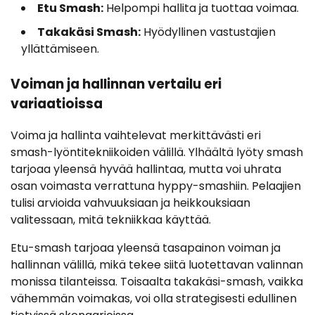
Etu Smash:
Helpompi hallita ja tuottaa voimaa.
Takakäsi Smash:
Hyödyllinen vastustajien
yllättämiseen.
Voiman ja hallinnan vertailu eri
variaatioissa
Voima ja hallinta vaihtelevat merkittävästi eri
smash-lyöntitekniikoiden välillä. Ylhäältä lyöty smash
tarjoaa yleensä hyvää hallintaa, mutta voi uhrata
osan voimasta verrattuna hyppy-smashiin. Pelaajien
tulisi arvioida vahvuuksiaan ja heikkouksiaan
valitessaan, mitä tekniikkaa käyttää.
Etu-smash tarjoaa yleensä tasapainon voiman ja
hallinnan välillä, mikä tekee siitä luotettavan valinnan
monissa tilanteissa. Toisaalta takakäsi-smash, vaikka
vähemmän voimakas, voi olla strategisesti edullinen