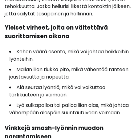
tehokkuutta. Jatka heilurisi liikettä kontaktin jälkeen,
jotta säilytät tasapainon ja hallinnan.
Yleiset virheet, joita on vältettävä
suorittamisen aikana
Kehon väärä asento, mikä voi johtaa heikkoihin
lyönteihin.
Mailan liian tiukka pito, mikä vähentää ranteen
joustavuutta ja nopeutta.
Älä seuraa lyöntiä, mikä voi vaikuttaa
tarkkuuteen ja voimaan.
Lyö sulkapalloa tai palloa liian alas, mikä johtaa
vähempään alaspäin suuntautuvaan voimaan.
Vinkkejä smash-lyönnin muodon
parantamiseen