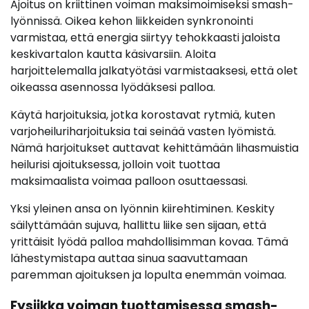
Ajoitus on kriittinen voiman maksimoimiseksi smash-
lyönnissä. Oikea kehon liikkeiden synkronointi
varmistaa, että energia siirtyy tehokkaasti jaloista
keskivartalon kautta käsivarsiin. Aloita
harjoittelemalla jalkatyötäsi varmistaaksesi, että olet
oikeassa asennossa lyödäksesi palloa.
Käytä harjoituksia, jotka korostavat rytmiä, kuten
varjoheiluriharjoituksia tai seinää vasten lyömistä.
Nämä harjoitukset auttavat kehittämään lihasmuistia
heilurisi ajoituksessa, jolloin voit tuottaa
maksimaalista voimaa palloon osuttaessasi.
Yksi yleinen ansa on lyönnin kiirehtiminen. Keskity
säilyttämään sujuva, hallittu liike sen sijaan, että
yrittäisit lyödä palloa mahdollisimman kovaa. Tämä
lähestymistapa auttaa sinua saavuttamaan
paremman ajoituksen ja lopulta enemmän voimaa.
Fysiikka voiman tuottamisessa smash-