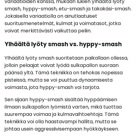
variaatioiden kanssa, mukaan lukien ylhäältä lyöty
smash, hyppy-smash, etu-smash ja takakäsi-smash.
Jokaisella variaatiolla on ainutlaatuiset
suoritusmenetelmät, kulmat ja voimatasot, jotka
voivat merkittävästi vaikuttaa peliin.
Ylhäältä lyöty smash vs. hyppy-smash
Ylhäältä lyöty smash suoritetaan paikallaan ollessa,
jolloin pelaajat voivat lyödä sulkapallon suoraan
päänsä yltä. Tämä tekniikka on tehokas nopeissa
pisteissä, mutta se voi puuttua dynaamisesta
voimasta, jota hyppy-smash voi tarjota.
Sen sijaan hyppy-smash sisältää hyppäämisen
ilmaan sulkapallon lyömistä varten, mikä tuottaa
suurempaa voimaa ja kulmavaihtoehtoja. Tämä
tekniikka voi olla haastavampi hallita, mutta se
johtaa usein aggressiivisempaan hyökkäykseen.