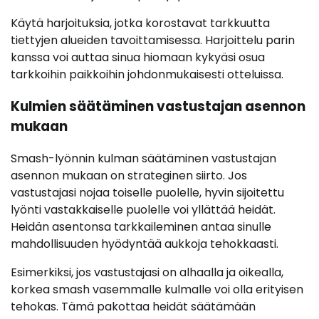
Käytä harjoituksia, jotka korostavat tarkkuutta
tiettyjen alueiden tavoittamisessa. Harjoittelu parin
kanssa voi auttaa sinua hiomaan kykyäsi osua
tarkkoihin paikkoihin johdonmukaisesti otteluissa.
Kulmien säätäminen vastustajan asennon
mukaan
Smash-lyönnin kulman säätäminen vastustajan
asennon mukaan on strateginen siirto. Jos
vastustajasi nojaa toiselle puolelle, hyvin sijoitettu
lyönti vastakkaiselle puolelle voi yllättää heidät.
Heidän asentonsa tarkkaileminen antaa sinulle
mahdollisuuden hyödyntää aukkoja tehokkaasti.
Esimerkiksi, jos vastustajasi on alhaalla ja oikealla,
korkea smash vasemmalle kulmalle voi olla erityisen
tehokas. Tämä pakottaa heidät säätämään