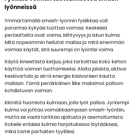
lyönneissä
Ymmärtämällä smash-lyönnin fysiikkaa voit
parantaa kykyäsi tuottaa voimaa. Keskeisiä
periaatteita ovat voima, kiihtyvyys ja iskun kulma.
Mitä nopeammin heilutat mailaa ja mitä enemmän
voimaa käytät, sitä suurempi on lyöntisi voima.
Käytä kineettistä ketjua, joka tarkoittaa koko kehon
käyttöä voiman tuottamiseksi. Aloita jaloista, aktivoi
keskivartalo ja siirrä energia käsivarsien kautta
mailaan. Tämä peräkkäinen liike maksimoi palloon
kohdistuvan voiman.
Kiinnitä huomiota kulmaan, jolla lyöt palloa. Jyrkempi
kulma voi johtaa voimakkaampaan smash-lyöntiin,
mutta se vaatii tarkkaa ajoitusta ja asemoitumista.
Kokeile erilaisia kulmia harjoituksissa löytääksesi,
mikä toimii parhaiten tyylillesi.