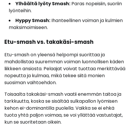
Ylhäältä lyöty Smash:
Paras nopeisiin, suoriin
lyönteihin.
Hyppy Smash:
Ihanteellinen voiman ja kulmien
maksimoimiseen.
Etu-smash vs. takakäsi-smash
Etu-smash on yleensä helpompi suorittaa ja
mahdollistaa suuremman voiman luonnollisen käden
liikkeen ansiosta. Pelaajat voivat tuottaa merkittävää
nopeutta ja kulmaa, mikä tekee siitä monien
suosiman vaihtoehdon.
Toisaalta takakäsi-smash vaatii enemmän taitoa ja
tarkkuutta, koska se sisältää sulkapallon lyömisen
kehon ei-dominantilla puolella. Vaikka se ei ehkä
tuota yhtä paljon voimaa, se voi yllättää vastustajat,
kun se suoritetaan oikein.