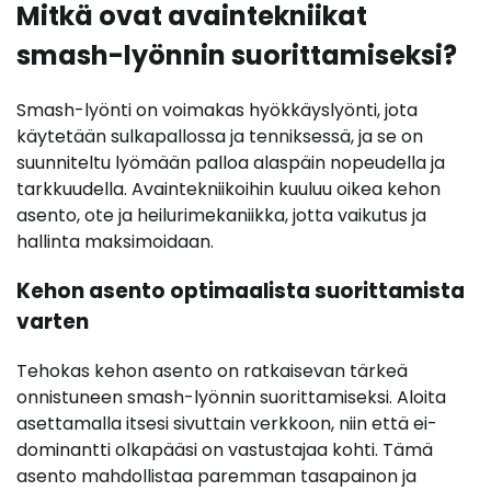
Mitkä ovat avaintekniikat
smash-lyönnin suorittamiseksi?
Smash-lyönti on voimakas hyökkäyslyönti, jota
käytetään sulkapallossa ja tenniksessä, ja se on
suunniteltu lyömään palloa alaspäin nopeudella ja
tarkkuudella. Avaintekniikoihin kuuluu oikea kehon
asento, ote ja heilurimekaniikka, jotta vaikutus ja
hallinta maksimoidaan.
Kehon asento optimaalista suorittamista
varten
Tehokas kehon asento on ratkaisevan tärkeä
onnistuneen smash-lyönnin suorittamiseksi. Aloita
asettamalla itsesi sivuttain verkkoon, niin että ei-
dominantti olkapääsi on vastustajaa kohti. Tämä
asento mahdollistaa paremman tasapainon ja