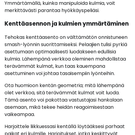
Ymmärtämällä, kuinka manipuloida kulmia, voit
merkittävästi parantaa hyökkäyspeliäsi.
Kenttäasennon ja kulmien ymmärtäminen
Tehokas kenttäasento on välttämätön onnistuneen
smash-lyönnin suorittamiseksi. Pelaajien tulisi pyrkiä
asettumaan optimaalisesti luodakseen edullisia
kulmia. Lähempänä verkkoa oleminen mahdollistaa
terävämmät kulmat, kun taas kauempana
asettuminen voi johtaa tasaisempiin lyönteihin.
Ota huomioon kentän geometria; mitä lähempänä
olet verkkoa, sitä terävämmät kulmat voit luoda.
Tämä asento voi pakottaa vastustajasi hankalaan
asemaan, mikä tekee heidän reagoimisestaan
vaikeampaa.
Harjoittele liikkuessasi kentällä löytääksesi parhaat
paikat eri kulmille. Harjoitukset, jotka keskittyvät