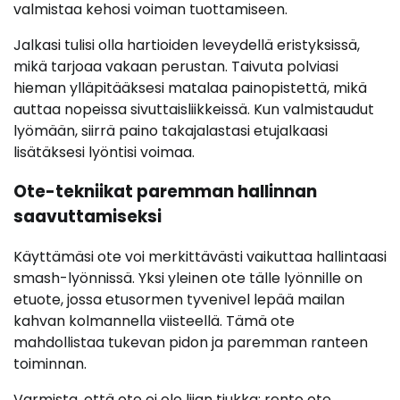
valmistaa kehosi voiman tuottamiseen.
Jalkasi tulisi olla hartioiden leveydellä eristyksissä,
mikä tarjoaa vakaan perustan. Taivuta polviasi
hieman ylläpitääksesi matalaa painopistettä, mikä
auttaa nopeissa sivuttaisliikkeissä. Kun valmistaudut
lyömään, siirrä paino takajalastasi etujalkaasi
lisätäksesi lyöntisi voimaa.
Ote-tekniikat paremman hallinnan
saavuttamiseksi
Käyttämäsi ote voi merkittävästi vaikuttaa hallintaasi
smash-lyönnissä. Yksi yleinen ote tälle lyönnille on
etuote, jossa etusormen tyvenivel lepää mailan
kahvan kolmannella viisteellä. Tämä ote
mahdollistaa tukevan pidon ja paremman ranteen
toiminnan.
Varmista, että ote ei ole liian tiukka; rento ote