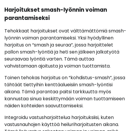
Harjoitukset smash-lyönnin voiman
parantamiseksi
Tehokkaat harjoitukset ovat välttämättömiä smash-
lyönnin voiman parantamiseksi. Yksi hyödyllinen
harjoitus on “smash ja seuraa”, jossa harjoittelet
pallon smash-lyöntiä ja heti sen jälkeen jalkatyötä
seuraavaa lyöntiä varten. Tämä auttaa
vahvistamaan ajoitusta ja voiman tuottamista.
Toinen tehokas harjoitus on “kohdistus-smash”, jossa
tähtäät tiettyihin kenttäalueisiin smash-lyöntisi
aikana. Tämä parantaa paitsi tarkkuutta myös
kannustaa sinua keskittymään voiman tuottamiseen
näiden kohteiden saavuttamiseksi.
Integroidu vastusharjoittelua harjoituksiisi, kuten
vastusnauhojen käyttöä heiluriharjoitusten aikana.