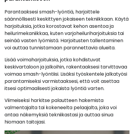
Parantaaksesi smash-lyöntiä, harjoittele
säännöllisesti keskittyen jokaiseen tekniikkaan. Käytä
harjoituksia, jotka korostavat kehon asentoa ja
heilurimekaniikkaa, kuten varjoheiluriharjoituksia tai
seinää vasten lyömistä. Harjoitusten tallentaminen
voi auttaa tunnistamaan parannettavia alueita.
Lisää voimaharjoituksia, jotka kohdistuvat
keskivartaloon ja jalkoihin, rakentaaksesi tarvittavaa
voimaa smash-lyöntiisi. Lisäksi työskentele jalkatyösi
parantamiseksi varmistaaksesi, että voit asettaa
itsesi optimaalisesti jokaista lyöntiä varten.
Viimeiseksi harkitse palautteen hakemista
valmentajalta tai kokeneelta pelaajalta, joka voi
antaa näkemyksiä tekniikastasi ja auttaa sinua
hiomaan taitojasi.