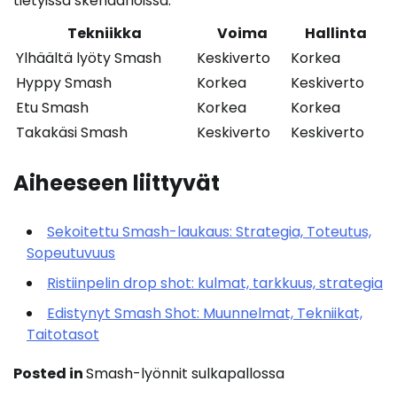
tietyissä skenaarioissa.
Tekniikka
Voima
Hallinta
Ylhäältä lyöty Smash
Keskiverto
Korkea
Hyppy Smash
Korkea
Keskiverto
Etu Smash
Korkea
Korkea
Takakäsi Smash
Keskiverto
Keskiverto
Aiheeseen liittyvät
Sekoitettu Smash-laukaus: Strategia, Toteutus,
Sopeutuvuus
Ristiinpelin drop shot: kulmat, tarkkuus, strategia
Edistynyt Smash Shot: Muunnelmat, Tekniikat,
Taitotasot
Posted in
Smash-lyönnit sulkapallossa