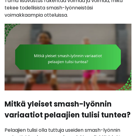
Tämä lisävastus rakentaa voimaa ja voimaa, mikä
tekee todellisista smash-lyönneistäsi
voimakkaampia otteluissa.
Mitkä yleiset smash-lyönnin
variaatiot pelaajien tulisi tuntea?
Pelaajien tulisi olla tuttuja useiden smash-lyönnin