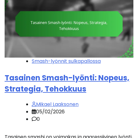
Smash-lyönnit sulkapallossa
Tasainen Smash-lyönti: Nopeus,
Strategia, Tehokkuus
Mikael Laaksonen
05/02/2026
0
Tasainen smashi on voimakas ja aggressiivinen lyönti,