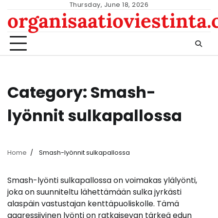
Skip
Thursday, June 18, 2026
organisaatioviestinta
to
content
Category:
Smash-
lyönnit sulkapallossa
Home
Smash-lyönnit sulkapallossa
Smash-lyönti sulkapallossa on voimakas ylälyönti,
joka on suunniteltu lähettämään sulka jyrkästi
alaspäin vastustajan kenttäpuoliskolle. Tämä
aggressiivinen lyönti on ratkaisevan tärkeä edun