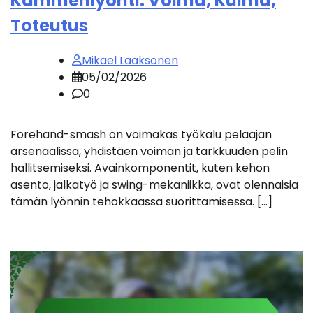
Kämmenlyönti: Voima, Kulma,
Toteutus
Mikael Laaksonen
05/02/2026
0
Forehand-smash on voimakas työkalu pelaajan
arsenaalissa, yhdistäen voiman ja tarkkuuden pelin
hallitsemiseksi. Avainkomponentit, kuten kehon
asento, jalkatyö ja swing-mekaniikka, ovat olennaisia
tämän lyönnin tehokkaassa suorittamisessa. […]