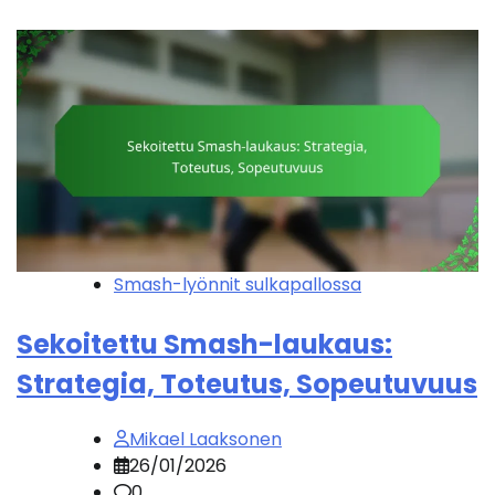
Smash-lyönnit sulkapallossa
Sekoitettu Smash-laukaus:
Strategia, Toteutus, Sopeutuvuus
Mikael Laaksonen
26/01/2026
0