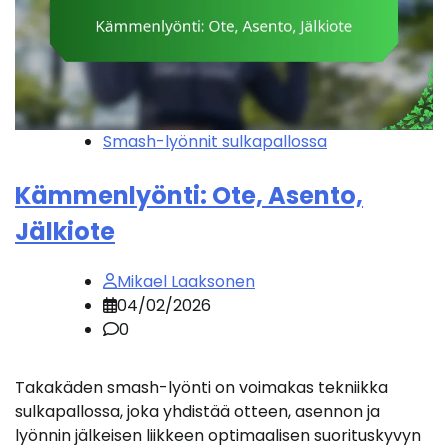
Smash-lyönnit sulkapallossa
Kämmenlyönti: Ote, Asento,
Jälkiote
Mikael Laaksonen
04/02/2026
0
Takakäden smash-lyönti on voimakas tekniikka
sulkapallossa, joka yhdistää otteen, asennon ja
lyönnin jälkeisen liikkeen optimaalisen suorituskyvyn