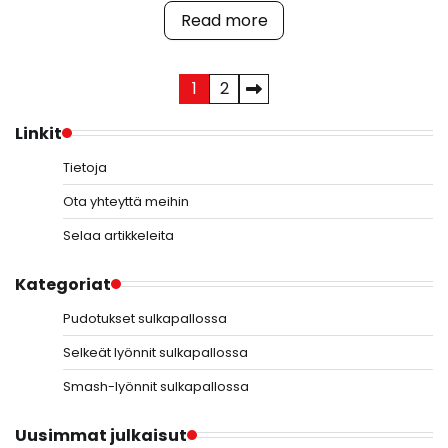
Read more
Posts
1
2
pagination
Linkit
Tietoja
Ota yhteyttä meihin
Selaa artikkeleita
Kategoriat
Pudotukset sulkapallossa
Selkeät lyönnit sulkapallossa
Smash-lyönnit sulkapallossa
Uusimmat julkaisut