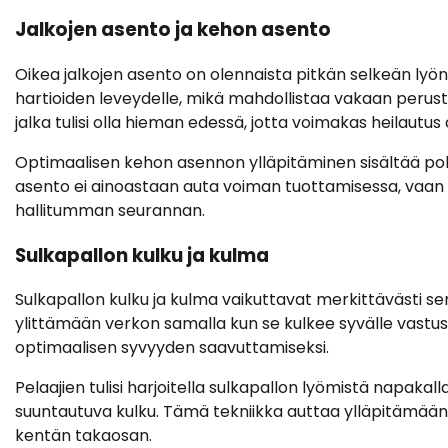
Jalkojen asento ja kehon asento
Oikea jalkojen asento on olennaista pitkän selkeän lyönn
hartioiden leveydelle, mikä mahdollistaa vakaan perus
jalka tulisi olla hieman edessä, jotta voimakas heilautus o
Optimaalisen kehon asennon ylläpitäminen sisältää po
asento ei ainoastaan auta voiman tuottamisessa, vaan
hallitumman seurannan.
Sulkapallon kulku ja kulma
Sulkapallon kulku ja kulma vaikuttavat merkittävästi s
ylittämään verkon samalla kun se kulkee syvälle vastus
optimaalisen syvyyden saavuttamiseksi.
Pelaajien tulisi harjoitella sulkapallon lyömistä napaka
suuntautuva kulku. Tämä tekniikka auttaa ylläpitämään
kentän takaosan.