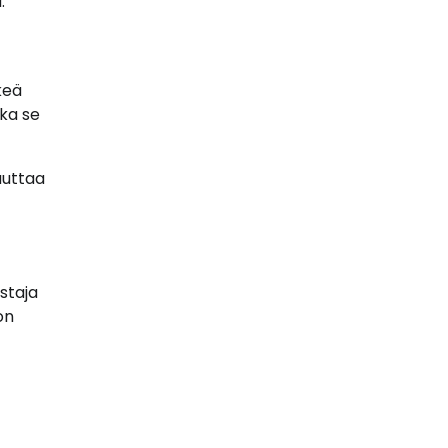
.
keä
ska se
auttaa
ustaja
on