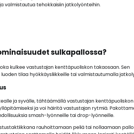
ja valmistautua tehokkaisiin jatkolyönteihin.
 ominaisuudet sulkapallossa?
 joka kulkee vastustajan kenttäpuoliskon takaosaan. Sen
luoden tilaa hyökkäysliikkeille tai valmistautumalla jatkoly
tus
ealle ja syvälle, tähtäämällä vastustajan kenttäpuoliskon
ylläpitämiseksi ja voi häiritä vastustajan rytmiä. Pakottam
ollisuuksia smash-lyönneille tai drop-lyönneille.
tustaktiikkana rauhoittamaan peliä tai nollaamaan pallora