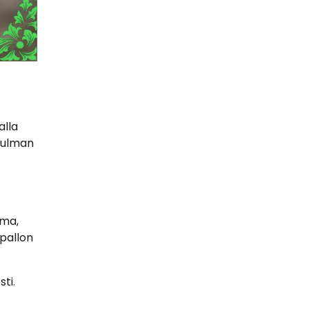
alla
 kulman
lma,
apallon
ti.