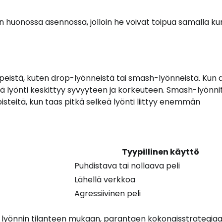
 on huonossa asennossa, jolloin he voivat toipua samalla ku
ypeistä, kuten drop-lyönneistä tai smash-lyönneistä. Kun
eä lyönti keskittyy syvyyteen ja korkeuteen. Smash-lyönni
 pisteitä, kun taas pitkä selkeä lyönti liittyy enemmän
Tyypillinen käyttö
Puhdistava tai nollaava peli
Lähellä verkkoa
Agressiivinen peli
 lyönnin tilanteen mukaan, parantaen kokonaisstrategia