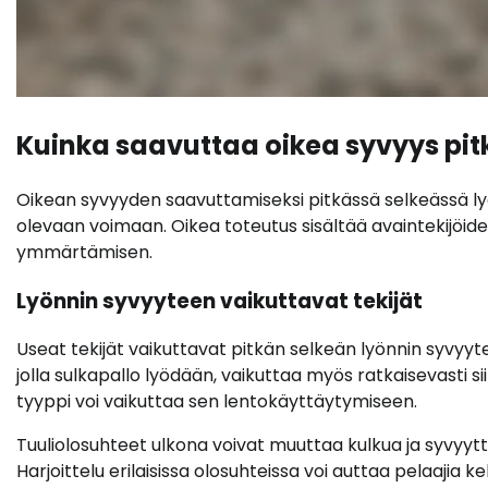
Kuinka saavuttaa oikea syvyys pit
Oikean syvyyden saavuttamiseksi pitkässä selkeässä lyön
olevaan voimaan. Oikea toteutus sisältää avaintekijöid
ymmärtämisen.
Lyönnin syvyyteen vaikuttavat tekijät
Useat tekijät vaikuttavat pitkän selkeän lyönnin syvyyte
jolla sulkapallo lyödään, vaikuttaa myös ratkaisevasti si
tyyppi voi vaikuttaa sen lentokäyttäytymiseen.
Tuuliolosuhteet ulkona voivat muuttaa kulkua ja syvyytt
Harjoittelu erilaisissa olosuhteissa voi auttaa pelaaji