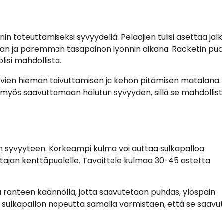
in toteuttamiseksi syvyydellä. Pelaajien tulisi asettaa jal
tan ja paremman tasapainon lyönnin aikana. Racketin pu
lisi mahdollista.
lvien hieman taivuttamisen ja kehon pitämisen matalana
 myös saavuttamaan halutun syvyyden, sillä se mahdollis
en syvyyteen. Korkeampi kulma voi auttaa sulkapalloa
tajan kenttäpuolelle. Tavoittele kulmaa 30-45 astetta
lla ranteen käännöllä, jotta saavutetaan puhdas, ylöspäin
 sulkapallon nopeutta samalla varmistaen, että se saavu