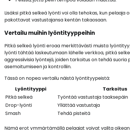
Lisäksi pitkä selkeä lyönti voi olla tehokas, kun pelaaja
pakottavat vastustajansa kentän takaosaan.
Vertailu muihin lyöntityyppeihin
Pitkä selkeä lyönti eroaa merkittävästi muista lyöntity
lyönti tähtää laskeutumaan lähelle verkkoa, pitkä selk
aggressiivisia lyöntejä, joiden tarkoitus on tehdä suoria
asemoitumiseen ja kontrolliin.
Tässä on nopea vertailu näistä lyöntityypeistä:
Lyöntityyppi
Tarkoitus
Pitkä selkeä
Työntää vastustaja taaksepäin
Drop-lyönti
Yllättää vastustaja
Smash
Tehdä pisteitä
Nämä erot ymmärtämällä pelaajat voivat valita oikean