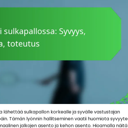
ka lähettää sulkapallon korkealle ja syvälle vastustajan
äin. Tämän lyönnin hallitseminen vaatii huomiota syvyyte
alinen jalkojen asento ja kehon asento. Hioamalla näitä 