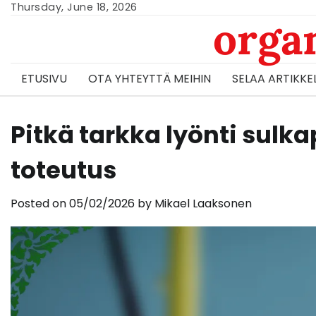
Skip
Thursday, June 18, 2026
orga
to
content
ETUSIVU
OTA YHTEYTTÄ MEIHIN
SELAA ARTIKKE
Pitkä tarkka lyönti sulk
toteutus
Posted on
05/02/2026
by
Mikael Laaksonen