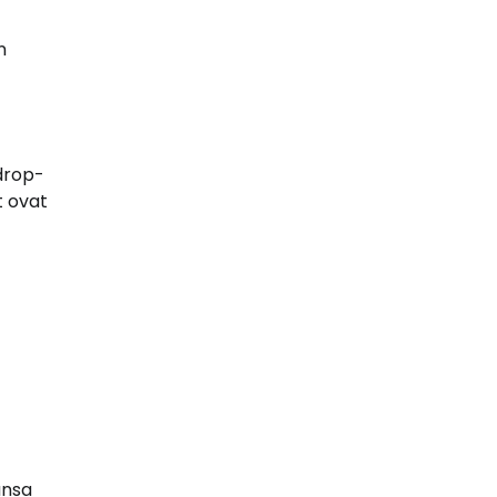
n
 drop-
t ovat
ansa