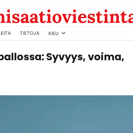
nisaatioviestint
LEITA
TIETOJA
KIELI
apallossa: Syvyys, voima,