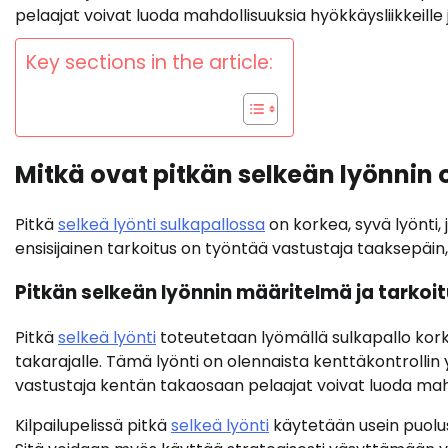
pelaajat voivat luoda mahdollisuuksia hyökkäysliikkeille 
Key sections in the article:
Mitkä ovat pitkän selkeän lyönnin
Pitkä
selkeä lyönti sulkapallossa
on korkea, syvä lyönti,
ensisijainen tarkoitus on työntää vastustaja taaksepäin, 
Pitkän selkeän lyönnin määritelmä ja tarkoi
Pitkä
selkeä lyönti
toteutetaan lyömällä sulkapallo kork
takarajalle. Tämä lyönti on olennaista kenttäkontrollin 
vastustaja kentän takaosaan pelaajat voivat luoda mahd
Kilpailupelissä pitkä
selkeä lyönti
käytetään usein puolus