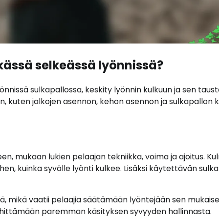
kässä selkeässä lyönnissä?
nissä sulkapallossa, keskity lyönnin kulkuun ja sen taust
en, kuten jalkojen asennon, kehon asennon ja sulkapallon
en, mukaan lukien pelaajan tekniikka, voima ja ajoitus. Ku
ihen, kuinka syvälle lyönti kulkee. Lisäksi käytettävän sulk
ä, mikä vaatii pelaajia säätämään lyöntejään sen mukaises
a kehittämään paremman käsityksen syvyyden hallinnasta.