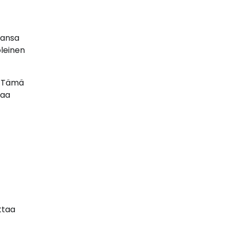
kansa
oleinen
. Tämä
taa
ttaa