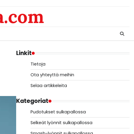
a.com
Linkit
Tietoja
Ota yhteyttä meihin
Selaa artikkeleita
Kategoriat
Pudotukset sulkapallossa
Selkeät lyönnit sulkapallossa
Smash-lyönnit sulkapallossa