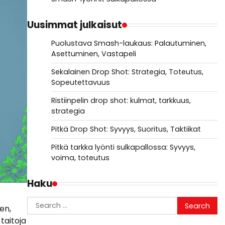
Uusimmat julkaisut
Puolustava Smash-laukaus: Palautuminen,
Asettuminen, Vastapeli
Sekalainen Drop Shot: Strategia, Toteutus,
Sopeutettavuus
Ristiinpelin drop shot: kulmat, tarkkuus,
strategia
Pitkä Drop Shot: Syvyys, Suoritus, Taktiikat
Pitkä tarkka lyönti sulkapallossa: Syvyys,
voima, toteutus
Haku
Search
en,
for:
taitoja