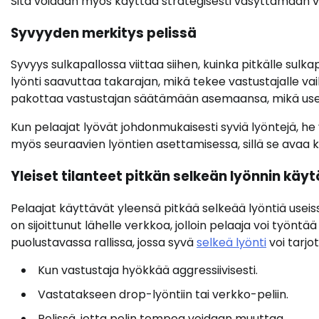
Sitä voidaan myös käyttää strategisesti väsyttämään va
Syvyyden merkitys pelissä
Syvyys sulkapallossa viittaa siihen, kuinka pitkälle sul
lyönti saavuttaa takarajan, mikä tekee vastustajalle v
pakottaa vastustajan säätämään asemaansa, mikä usein
Kun pelaajat lyövät johdonmukaisesti syviä lyöntejä, he 
myös seuraavien lyöntien asettamisessa, sillä se avaa k
Yleiset tilanteet pitkän selkeän lyönnin käyt
Pelaajat käyttävät yleensä pitkää selkeää lyöntiä useissa
on sijoittunut lähelle verkkoa, jolloin pelaaja voi työntä
puolustavassa rallissa, jossa syvä
selkeä lyönti
voi tarjo
Kun vastustaja hyökkää aggressiivisesti.
Vastatakseen drop-lyöntiin tai verkko-peliin.
Pelissä, jotta pelin tempoa voidaan muuttaa.