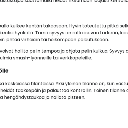
stustajaa saattamalla heidät liikkumaan laajasti kentällä
kapallo kulkee kentän takaosaan. Hyvin toteutettu pitkä sel
aikeaksi hyökätä. Tämä syvyys on ratkaisevan tärkeää, ko
 johtaa virheisiin tai heikompaan palautukseen.
voivat hallita pelin tempoa ja ohjata pelin kulkua. Syvyys 
ulmia smash-lyönneille tai verkkopeleille.
ölle
 keskeisissä tilanteissa. Yksi yleinen tilanne on, kun vast
ä heidät taaksepäin ja palauttaa kontrollin. Toinen tilanne 
ta hengähdystaukoa ja nollata pisteen.