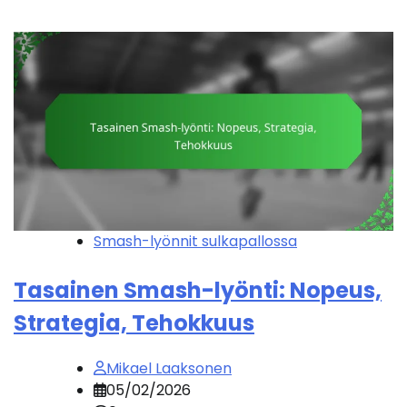
Smash-lyönnit sulkapallossa
Tasainen Smash-lyönti: Nopeus,
Strategia, Tehokkuus
Mikael Laaksonen
05/02/2026