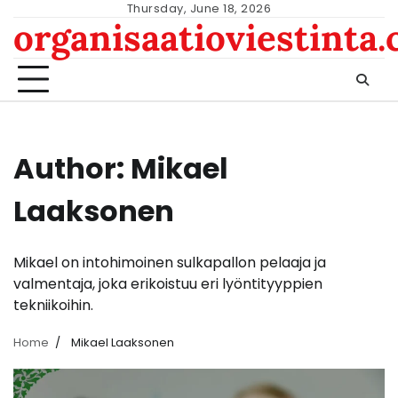
Skip
Thursday, June 18, 2026
organisaatioviestinta
to
content
Author:
Mikael
Laaksonen
Mikael on intohimoinen sulkapallon pelaaja ja
valmentaja, joka erikoistuu eri lyöntityyppien
tekniikoihin.
Home
Mikael Laaksonen