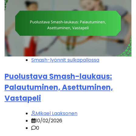
Smash-lyönnit sulkapallossa
Puolustava Smash-laukaus:
Palautuminen, Asettuminen,
Vastapeli
Mikael Laaksonen
10/02/2026
0