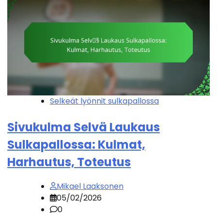
Selkeät lyönnit sulkapallossa
Sivukulma Selvä Laukaus
Sulkapallossa: Kulmat,
Harhautus, Toteutus
Mikael Laaksonen
05/02/2026
0