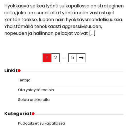
Hyökkäävä selkeä lyönti sulkapallossa on strateginen
siirto, joka on suunniteltu työntämään vastustajat
kentän taakse, luoden näin hyökkäysmahdollisuuksia.
Yhdistämällä tehokkaasti aggressiivisuuden,
nopeuden ja hallinnan pelaajat voivat […]
Posts
1
2
…
5
pagination
Linkit
Tietoja
Ota yhteyttä meihin
Selaa artikkeleita
Kategoriat
Pudotukset sulkapallossa