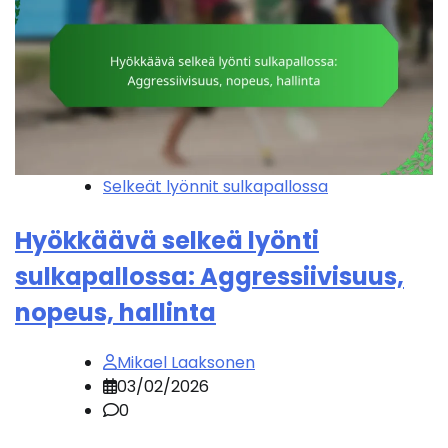
Selkeät lyönnit sulkapallossa
Hyökkäävä selkeä lyönti
sulkapallossa: Aggressiivisuus,
nopeus, hallinta
Mikael Laaksonen
03/02/2026
0