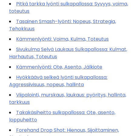
Pitkä tarkka lyönti sulkapallossa: Syvyys, voima,
toteutus
Tasainen Smash-lyönti: Nopeus, Strategia,
Tehokkuus
Kämmenlyönti: Voima, Kulma, Toteutus
Sivukulma Selvä Laukaus Sulkapallossa: Kulmat,
Harhautus, Toteutus
Kämmenlyönti: Ote, Asento, Jälkiote
Hyökkäävä selkeä lyönti sulkapallossa:
Aggressiivisuus, nopeus, hallinta
Viipalointi, murskaus, laukaus: pyöritys, hallinta,
tarkkuus
Takakäsiheitto sulkapallossa: Ote, asento,
loppuheitto
Forehand Drop Shot: Hienous, Sijoittaminen,