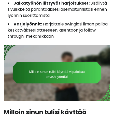
Jalkatyöhön liittyvät harjoitukset:
Sisällytä
sivuliikkeitä parantaaksesi asemoitumistasi ennen
lyönnin suorittamista.
Varjolyönnit:
Harjoittele swingiasi ilman palloa
keskittyäksesi otteeseen, asentoon ja follow-
through-mekaniikkaan.
Milloin sinun tulisi käyttää