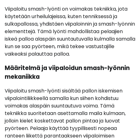
Viipaloitu smash-lyönti on voimakas tekniikka, jota
käytetään urheilulajeissa, kuten tenniksessä ja
sulkapallossa, yhdistäen viipaloinnin ja smash-lyönnin
elementtejä. Tämä lyönti mahdollistaa pelaajien
iskeä palloa alaspäin suuntautuvalla kulmalla samalla
kun se saa pyörteen, mikä tekee vastustajille
vaikeaksi palauttaa palloa.
Määritelmä ja viipaloidun smash-lyönnin
mekaniikka
Viipaloitu smash-lyönti sisältää pallon iskemisen
viipalointiliikkeellä samalla kun siihen kohdistuu
voimakas alaspäin suuntautuva voima. Tämä
tekniikka suoritetaan asettamalla maila kulmaan,
jolloin kielet koskettavat pallon pintaa ja luovat
pyörteen. Pelaaja käyttää tyypillisesti nopeaa
ranteen liikettä parantaakseen viipaloimisen