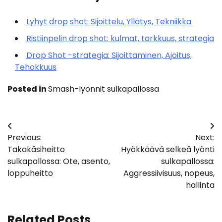
Lyhyt drop shot: Sijoittelu, Yllätys, Tekniikka
Ristiinpelin drop shot: kulmat, tarkkuus, strategia
Drop Shot -strategia: Sijoittaminen, Ajoitus,
Tehokkuus
Posted in
Smash-lyönnit sulkapallossa
Post
Previous:
Next:
navigation
Takakäsiheitto
Hyökkäävä selkeä lyönti
sulkapallossa: Ote, asento,
sulkapallossa:
loppuheitto
Aggressiivisuus, nopeus,
hallinta
Related Posts