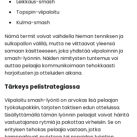
Leikkaus-smash
Topspin-viipaloitu
Kulma-smash
Nämä termit voivat vaihdella hieman tenniksen ja
sulkapallon välillä, mutta ne viittaavat yleensä
samaan käsitteeseen, joka yhdistää viipaloinnin ja
smash-lyönnin. Näiden nimitysten tuntemus voi
auttaa pelaajia kommunikoimaan tehokkaasti
harjoitusten ja otteluiden aikana.
Tärkeys pelistrategiassa
Viipaloitu smash-lyönti on arvokas lisä pelaajan
työkalupakkiin, tarjoten taktisen edun otteluissa.
Sisällyttämällä tämän lyönnin pelaajat voivat häiritä
vastustajansa rytmiä ja pakottaa virheisiin. Se on
erityisen tehokas pelaajia vastaan, jotka
kamppailevat pyörteen tai nopeiden lyöntien