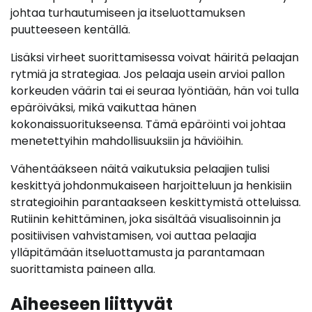
johtaa turhautumiseen ja itseluottamuksen
puutteeseen kentällä.
Lisäksi virheet suorittamisessa voivat häiritä pelaajan
rytmiä ja strategiaa. Jos pelaaja usein arvioi pallon
korkeuden väärin tai ei seuraa lyöntiään, hän voi tulla
epäröiväksi, mikä vaikuttaa hänen
kokonaissuoritukseensa. Tämä epäröinti voi johtaa
menetettyihin mahdollisuuksiin ja häviöihin.
Vähentääkseen näitä vaikutuksia pelaajien tulisi
keskittyä johdonmukaiseen harjoitteluun ja henkisiin
strategioihin parantaakseen keskittymistä otteluissa.
Rutiinin kehittäminen, joka sisältää visualisoinnin ja
positiivisen vahvistamisen, voi auttaa pelaajia
ylläpitämään itseluottamusta ja parantamaan
suorittamista paineen alla.
Aiheeseen liittyvät