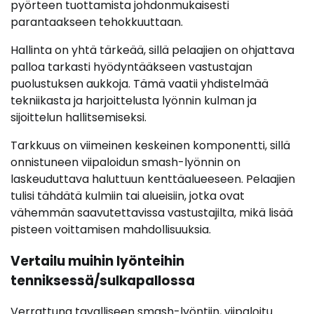
pyörteen tuottamista johdonmukaisesti
parantaakseen tehokkuuttaan.
Hallinta on yhtä tärkeää, sillä pelaajien on ohjattava
palloa tarkasti hyödyntääkseen vastustajan
puolustuksen aukkoja. Tämä vaatii yhdistelmää
tekniikasta ja harjoittelusta lyönnin kulman ja
sijoittelun hallitsemiseksi.
Tarkkuus on viimeinen keskeinen komponentti, sillä
onnistuneen viipaloidun smash-lyönnin on
laskeuduttava haluttuun kenttäalueeseen. Pelaajien
tulisi tähdätä kulmiin tai alueisiin, jotka ovat
vähemmän saavutettavissa vastustajilta, mikä lisää
pisteen voittamisen mahdollisuuksia.
Vertailu muihin lyönteihin
tenniksessä/sulkapallossa
Verrattuna tavalliseen smash-lyöntiin, viipaloitu