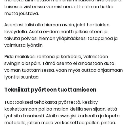
toisessa viisteessä varmistaen, että ote on tiukka
mutta joustava.
Asentosi tulisi olla hieman avoin, jalat hartioiden
leveydellä. Aseta ei-dominantti jalkasi eteen ja
taivuta polviasi hieman ylläpitääksesi tasapainoa ja
valmiutta lyöntiin.
Pidä mailakäsi rentona ja korkealla, valmistaen
swingin alaspäin. Tämä asento ei ainoastaan auta
voiman tuottamisessa, vaan myös auttaa ohjaamaan
lyöntisi suuntaa.
Tekniikat pyörteen tuottamiseen
Tuottaaksesi tehokasta pyörrettä, keskity
koskettamaan palloa mailan kielillä sen sijaan, että
lyöt sitä tasaisesti. Aloita swingisi korkealta ja lopeta
matalalle, jolloin maila voi koskettaa pallon pintaa.