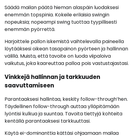
Säädä mailan päätä hieman alaspäin luodaksesi
enemmän topspinia. Kokeile erilaisia swingin
nopeuksia; nopeampi swing tuottaa tyypillisesti
enemmän pyörrettä.
Harjoittele pallon iskemistä vaihtelevalla paineella
löytääksesi oikean tasapainon pyörteen ja hallinnan
välillä. Muista, että tavoite on luoda viipaloiva
vaikutus, joka kaareuttaa palloa pois vastustajastasi.
Vinkkejä hallinnan ja tarkkuuden
saavuttamiseen
Parantaaksesi hallintaa, keskity follow-through’hen.
Täydellinen follow-through auttaa ylläpitämään
lyöntisi kulkua ja suuntaa. Tavoita tiettyjä kohteita
kentällä parantaaksesi tarkkuuttasi.
Käytä ei-dominanttia kättäsi ohjaamaan mailaa