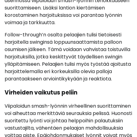
asennossa viipaloidun smash-lyönnin tehokkaaseen
suorittamiseen. Lisäksi lantion kiertämisen
korostaminen harjoituksissa voi parantaa lyönnin
voimaa ja tarkkuutta.
Follow-through’n osalta pelaajien tulisi tietoisesti
harjoitella swinginsä loppuunsaattamista palloon
osumisen jälkeen. Tämä voidaan vahvistaa toistuvilla
harjoituksilla, jotka keskittyvät täydellisen swingin
ylläpitämiseen. Pelaajien tulisi myös työstää ajoitusta
harjoittelemalla eri korkeuksilla olevia palloja
parantaakseen arviointikykyään ja reaktiota.
Virheiden vaikutus peliin
Viipaloidun smash-lyönnin virheellinen suorittaminen
voi aiheuttaa merkittäviä seurauksia pelissä. Huonosti
suoritettu lyönti voi johtaa helppoihin palautuksiin
vastustajilta, vähentäen pelaajan mahdollisuuksia
voittaa piste. Epäjohdonmukaiset lyönnit voivat myös