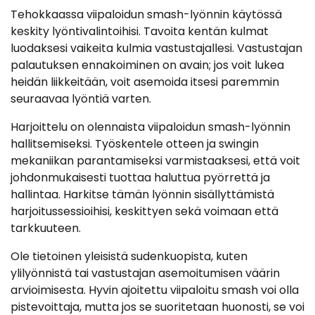
Tehokkaassa viipaloidun smash-lyönnin käytössä
keskity lyöntivalintoihisi. Tavoita kentän kulmat
luodaksesi vaikeita kulmia vastustajallesi. Vastustajan
palautuksen ennakoiminen on avain; jos voit lukea
heidän liikkeitään, voit asemoida itsesi paremmin
seuraavaa lyöntiä varten.
Harjoittelu on olennaista viipaloidun smash-lyönnin
hallitsemiseksi. Työskentele otteen ja swingin
mekaniikan parantamiseksi varmistaaksesi, että voit
johdonmukaisesti tuottaa haluttua pyörrettä ja
hallintaa. Harkitse tämän lyönnin sisällyttämistä
harjoitussessioihisi, keskittyen sekä voimaan että
tarkkuuteen.
Ole tietoinen yleisistä sudenkuopista, kuten
ylilyönnistä tai vastustajan asemoitumisen väärin
arvioimisesta. Hyvin ajoitettu viipaloitu smash voi olla
pistevoittaja, mutta jos se suoritetaan huonosti, se voi