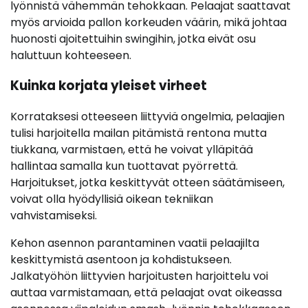
lyönnistä vähemmän tehokkaan. Pelaajat saattavat
myös arvioida pallon korkeuden väärin, mikä johtaa
huonosti ajoitettuihin swingihin, jotka eivät osu
haluttuun kohteeseen.
Kuinka korjata yleiset virheet
Korrataksesi otteeseen liittyviä ongelmia, pelaajien
tulisi harjoitella mailan pitämistä rentona mutta
tiukkana, varmistaen, että he voivat ylläpitää
hallintaa samalla kun tuottavat pyörrettä.
Harjoitukset, jotka keskittyvät otteen säätämiseen,
voivat olla hyödyllisiä oikean tekniikan
vahvistamiseksi.
Kehon asennon parantaminen vaatii pelaajilta
keskittymistä asentoon ja kohdistukseen.
Jalkatyöhön liittyvien harjoitusten harjoittelu voi
auttaa varmistamaan, että pelaajat ovat oikeassa