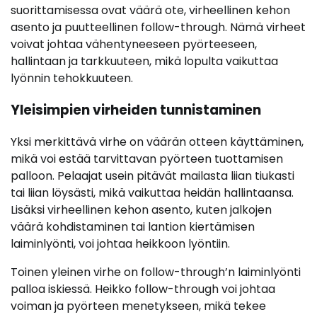
suorittamisessa ovat väärä ote, virheellinen kehon
asento ja puutteellinen follow-through. Nämä virheet
voivat johtaa vähentyneeseen pyörteeseen,
hallintaan ja tarkkuuteen, mikä lopulta vaikuttaa
lyönnin tehokkuuteen.
Yleisimpien virheiden tunnistaminen
Yksi merkittävä virhe on väärän otteen käyttäminen,
mikä voi estää tarvittavan pyörteen tuottamisen
palloon. Pelaajat usein pitävät mailasta liian tiukasti
tai liian löysästi, mikä vaikuttaa heidän hallintaansa.
Lisäksi virheellinen kehon asento, kuten jalkojen
väärä kohdistaminen tai lantion kiertämisen
laiminlyönti, voi johtaa heikkoon lyöntiin.
Toinen yleinen virhe on follow-through’n laiminlyönti
palloa iskiessä. Heikko follow-through voi johtaa
voiman ja pyörteen menetykseen, mikä tekee