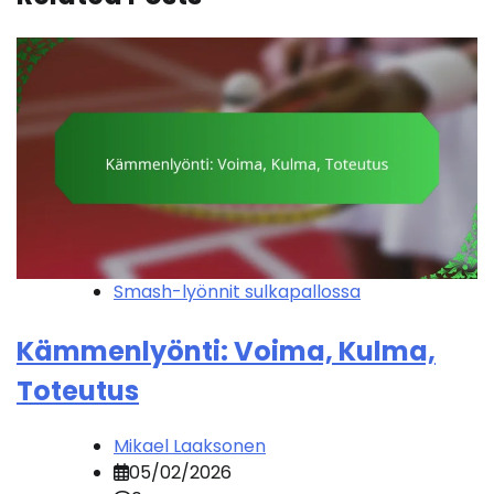
Smash-lyönnit sulkapallossa
Kämmenlyönti: Voima, Kulma,
Toteutus
Mikael Laaksonen
05/02/2026