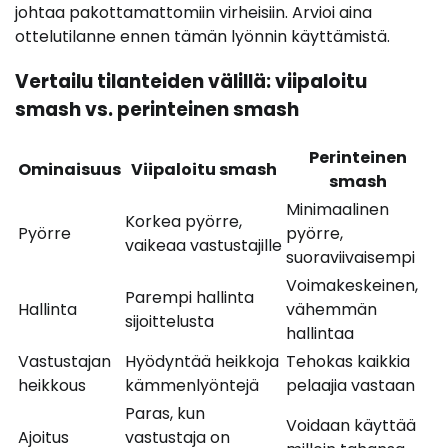
johtaa pakottamattomiin virheisiin. Arvioi aina
ottelutilanne ennen tämän lyönnin käyttämistä.
Vertailu tilanteiden välillä: viipaloitu
smash vs. perinteinen smash
Perinteinen
Ominaisuus
Viipaloitu smash
smash
Minimaalinen
Korkea pyörre,
Pyörre
pyörre,
vaikeaa vastustajille
suoraviivaisempi
Voimakeskeinen,
Parempi hallinta
Hallinta
vähemmän
sijoittelusta
hallintaa
Vastustajan
Hyödyntää heikkoja
Tehokas kaikkia
heikkous
kämmenlyöntejä
pelaajia vastaan
Paras, kun
Voidaan käyttää
Ajoitus
vastustaja on