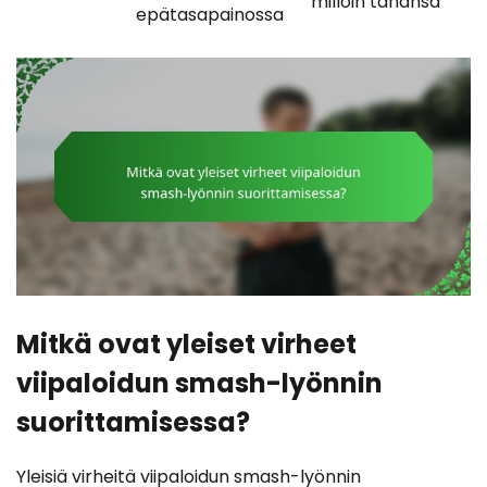
milloin tahansa
epätasapainossa
Mitkä ovat yleiset virheet
viipaloidun smash-lyönnin
suorittamisessa?
Yleisiä virheitä viipaloidun smash-lyönnin