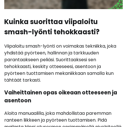
Kuinka suorittaa viipaloitu
smash-lyönti tehokkaasti?
Viipaloitu smash-lyönti on voimakas tekniikka, joka
yhdistää pyörteen, hallinnan ja tarkkuuden
parantaakseen peliäsi. Suorittaaksesi sen
tehokkaasti, keskity otteeseesi, asentoon ja
pyörteen tuottamisen mekaniikkaan samalla kun
tähtäät tarkasti.
Vaiheittainen opas oikeaan otteeseen ja
asentoon
Aloita manuaalilla, joka mahdollistaa paremman
ranteen liikkeen ja pyörteen tuottamisen. Pidä
mailasta kiinni etusormen ensimmäisellä nivelsiteellä