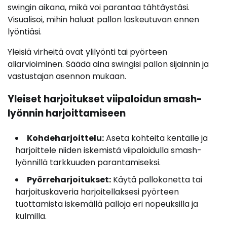
swingin aikana, mikä voi parantaa tähtäystäsi.
Visualisoi, mihin haluat pallon laskeutuvan ennen
lyöntiäsi.
Yleisiä virheitä ovat ylilyönti tai pyörteen
aliarvioiminen. Säädä aina swingisi pallon sijainnin ja
vastustajan asennon mukaan.
Yleiset harjoitukset viipaloidun smash-
lyönnin harjoittamiseen
Kohdeharjoittelu:
Aseta kohteita kentälle ja
harjoittele niiden iskemistä viipaloidulla smash-
lyönnillä tarkkuuden parantamiseksi.
Pyörreharjoitukset:
Käytä pallokonetta tai
harjoituskaveria harjoitellaksesi pyörteen
tuottamista iskemällä palloja eri nopeuksilla ja
kulmilla.