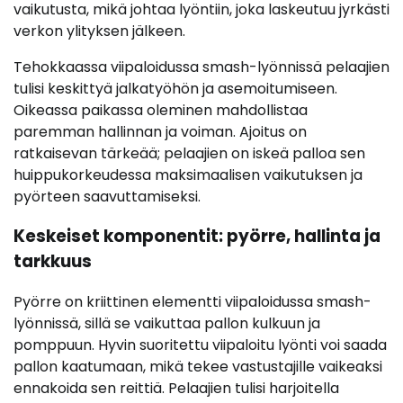
vaikutusta, mikä johtaa lyöntiin, joka laskeutuu jyrkästi
verkon ylityksen jälkeen.
Tehokkaassa viipaloidussa smash-lyönnissä pelaajien
tulisi keskittyä jalkatyöhön ja asemoitumiseen.
Oikeassa paikassa oleminen mahdollistaa
paremman hallinnan ja voiman. Ajoitus on
ratkaisevan tärkeää; pelaajien on iskeä palloa sen
huippukorkeudessa maksimaalisen vaikutuksen ja
pyörteen saavuttamiseksi.
Keskeiset komponentit: pyörre, hallinta ja
tarkkuus
Pyörre on kriittinen elementti viipaloidussa smash-
lyönnissä, sillä se vaikuttaa pallon kulkuun ja
pomppuun. Hyvin suoritettu viipaloitu lyönti voi saada
pallon kaatumaan, mikä tekee vastustajille vaikeaksi
ennakoida sen reittiä. Pelaajien tulisi harjoitella